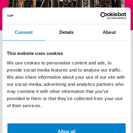
Consent
Details
About
Circuittraining is voor iedereen die inspiratie nodig heeft voor
nieuwe oefeningen, voor iedereen die niet precies weet hoe te
This website uses cookies
trainen en voor iedereen die liever niet alleen traint. Je kunt
We use cookies to personalise content and ads, to
zelf aangeven welke spiergroepen je wilt trainen en de
provide social media features and to analyse our traffic.
instructeur zal hier zoveel mogelijk rekening mee houden. Om
We also share information about your use of our site with
our social media, advertising and analytics partners who
deel te nemen aan de training kan je je melden bij de
may combine it with other information that you’ve
informatiebalie in de fitnessruimte (balie VU Campus). De
provided to them or that they’ve collected from your use
training vindt overal in de fitnessruimte plaats. Het is verplicht
of their services.
om een handdoek mee te nemen.
Aanmelden
Allow all