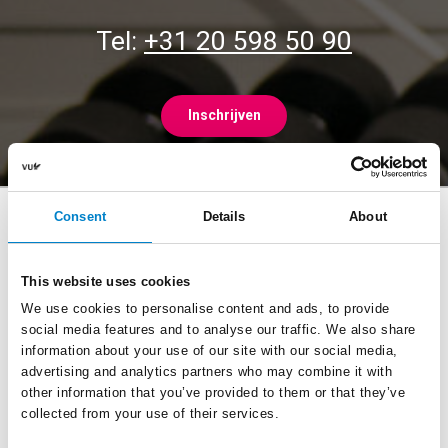
Tel:
+31 20 598 50 90
Inschrijven
Consent
Details
About
This website uses cookies
Openingstijden Uilenstede
We use cookies to personalise content and ads, to provide
maandag - vrijdag: 08:00 - 23:00 uur
social media features and to analyse our traffic. We also share
zaterdag - zondag: 10:00 - 18:00 uur
information about your use of our site with our social media,
advertising and analytics partners who may combine it with
other information that you’ve provided to them or that they’ve
collected from your use of their services.
Openingstijden OZW (VU Campus)
maandag - vrijdag: 12:00 - 20:00