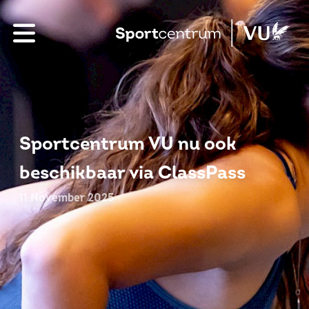
Sportcentrum VU nu ook
beschikbaar via ClassPass
11 November 2025